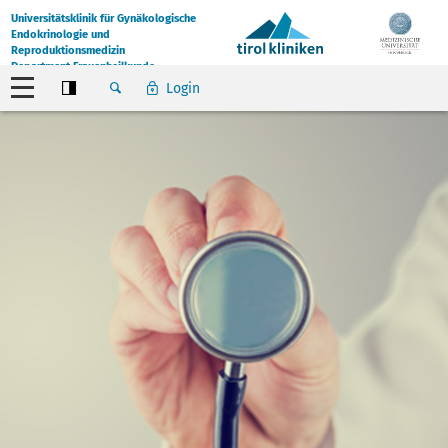
Universitätsklinik für Gynäkologische
Endokrinologie und
Reproduktionsmedizin
Department Frauenheilkunde
Login