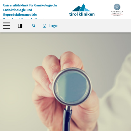
Universitätsklinik für Gynäkologische
Endokrinologie und
Reproduktionsmedizin
Department Frauenheilkunde
Login