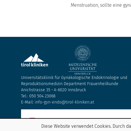
Menstruation, sollte eine gy
Universitätsklinik für Gynäkologische Endokrinologie und
Reproduktionsmedizin Department Frauenheilkunde
Anichstrasse 35 • A-6020 Innsbruck
Tel.: 050 504 23068
E-Mail:
info-gyn-endo@tirol-kliniken.at
Diese Website verwendet Cookies. Durch da