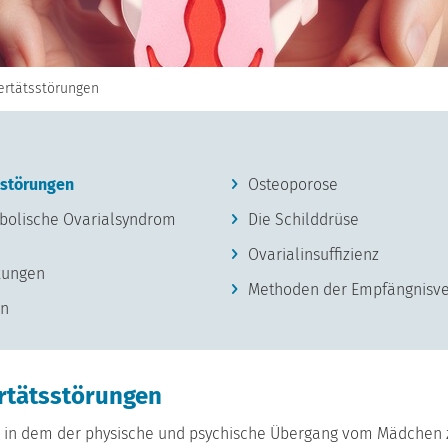
ertätsstörungen
sstörungen
Osteoporose
bolische Ovarialsyndrom
Die Schilddrüse
Ovarialinsuffizienz
kungen
Methoden der Empfängnisv
en
rtätsstörungen
m, in dem der physische und psychische Übergang vom Mädchen zur