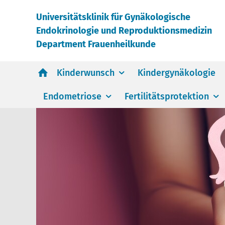
Universitätsklinik für Gynäkologische
Endokrinologie und Reproduktionsmedizin
Department Frauenheilkunde
Kinderwunsch
Kindergynäkologie
Endometriose
Fertilitätsprotektion