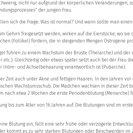
g schwierig, nicht nur aufgrund der körperlichen Veränderungen,
ndungsprozesses" der jungen Frau.
llen sich die Frage: Was ist normal? Und wann sollte man einen
 Gehirn freigesetzt werden, wirken auf die Eierstöcke, wo sie d
chen (Follikel) fördern, die in steigenden Mengen Östrogene pr
gel führen zu einem Wachstum der Brüste (Thelarche) und der
er etc.). Gleichzeitig oder etwas später setzt auch bei der Frau 
r Intim- und Achselbehaarung verantwortlich ist (Pubarche).
er Zeit auch unter Akne und fettigen Haaren. In den Jahren vor
schen Wachstumsschub. Die Mädchen wachsen in dieser Zeit bis 
dem nach etwa 2 Wochen die erste Periodenblutung (Menarche) fo
utung bis zum Alter von 16 Jahren auf. Die Blutungen sind im er
keine Blutung ein, fällt eine sehr frühe oder verzögerte Entwickl
er kommt es zu sehr starken Blutungen oder Beschwerden im